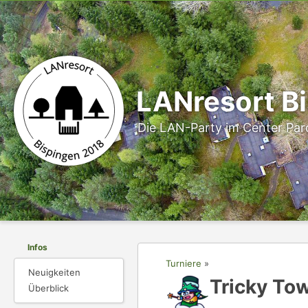
LANresort B
Die LAN-Party im Center Parcs
Infos
Turniere
Neuigkeiten
Tricky To
Überblick